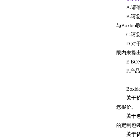
A.请
B.
与Boxbi
C.
D.
限内未提
E.B
F.
Box
关于价
您报价。
关于包
的定制包
关于货