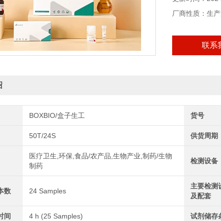
厂商性质：生产
联系
绍
BOXBIO/盒子生工
货号
50T/24S
供货周期
医疗卫生,环保,食品/农产品,生物产业,制药/生物
检测设备
制药
主要检测
本数
24 Samples
及配套
时间
4 h (25 Samples)
试剂储存