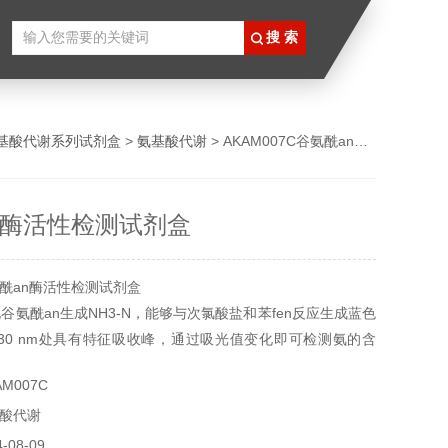
基酸代谢系列试剂盒
>
氨基酸代谢
> AKAM007C谷氨酰an酶活性检测试剂盒
n酶活性检测试剂盒
酰an酶活性检测试剂盒
谷氨酰an生成NH3-N，能够与次氯酸盐和苯fen反应生成蓝色
30 nm处具有特征吸收峰，通过吸光值变化即可检测氨的含
氨酰an酶的活性。
M007C
酸代谢
08-09