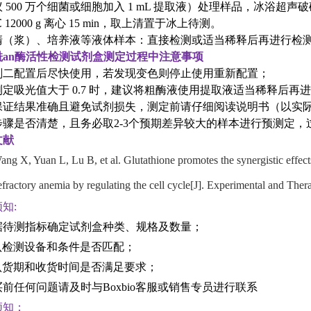
500 万个细菌或细胞加入 1 mL 提取液）处理样品，冰浴超声破碎（功
℃ 12000 g 离心 15 min，取上清置于冰上待测。
清（浆）、培养液等液体样本：直接检测或适当稀释后再进行检
酰an酶活性检测试剂盒
测定过程中注意事项
剂二配置后尽快使用，若发现变色则停止使用重新配置；
测定吸光值大于 0.7 时，建议将粗酶液使用提取液适当稀释后再
保证结果准确且避免试剂损失，测定前请仔细阅读说明书（以实
步骤是否清楚，且务必取2-3个预期差异较大的样本进行预测定
文献
ang X, Yuan L, Lu B, et al. Glutathione promotes the synergistic effect
efractory anemia by regulating the cell cycle[J]. Experimental and Ther
知:
根据待测指标确定试剂盒种类、规格及数量；
确认检测设备和条件是否匹配；
确认货期和收货时间是否满足要求；
前任何问题请及时与Boxbio客服或销售专员进行联系
须知：