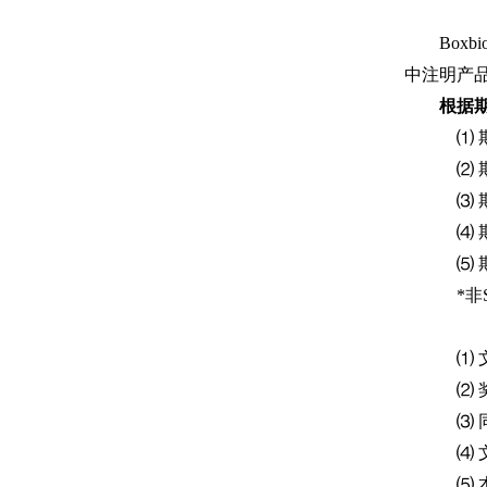
Box
中注明产品由北
根据
⑴ 
⑵ 
⑶ 
⑷ 
⑸ 
*
⑴ 
⑵
⑶
⑷
⑸