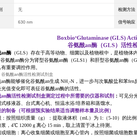
剂
无
检测方法
630 nm
信号响应
Boxbio
Glutaminase (GLS) Acti
®
谷氨酰an酶（GLS）活性
an酶
（GLS）存在于高等动物、细菌以及植物根中，是植物体
氨。谷氨酰an酶分为肾型谷氨酰an酶（GLS1）和肝型谷氨酰an
具有重要调控作用。
an酶能够催化谷氨酰an生成 NH
-N，进一步与次氯酸盐和苯fen
3
吸光值变化即可表征谷氨酰an酶的活性。
酰an酶活性检测试剂盒
测定过程中所需要的仪器和试剂
：
可见分光
调式移液器、台式离心机、恒温水浴/培养箱和蒸馏水。
液的制备（可根据预实验结果适当调整样本量及比例）
：按照组织质量（g）：提取液体积（mL）为 1:（5-10）的比例（建
，4℃ 12000 g 离心 15 min，取上清置于冰上待测。
菌或细胞：离心收集细菌或细胞至离心管内，按照细菌或细胞数量