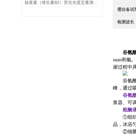
核黄素（维生素B2）荧光光度定量测定法
需自备试
检测波长
谷氨酰
suan和
谢过程中
谷氨酰
峰，通过
谷氨
浆器、可
粗酶
①组织
品，冰浴匀浆
②细