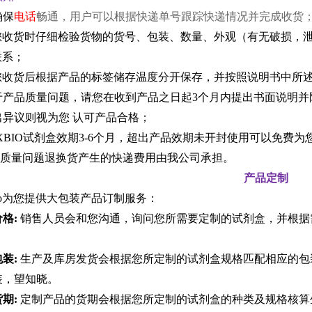
确保
电话
畅通，用户可以根据快递单号跟踪快递情况并完成收货
请您收货时仔细检验货物的货号、包装、数量、外观（有无破损，泄
o联系；
请您收货后根据产品的标签储存温度分开保存，并按照说明书中所述
对于产品质量问题，请您在收到产品之日起3个月内提出书面说明并
出异议则视为您 认可产品合格；
OXBIO试剂盒效期3-6个月，超出产品效期未开封使用可以免费为
产品质量问题退换货产生的快递费用由我公司承担。
产品定制
bio为您提供大包装产品订制服务：
格:
销售人员会和您沟通，询问您所需要定制的试剂盒，并根据
装:
生产及库房发货会根据您所定制的试剂盒规格匹配相应的包
装，望知晓。
期:
定制产品的货期会根据您所定制的试剂盒的种类及规格核算