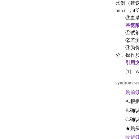
比例（建议 
min），4
③血
谷氨
①试
②若
③为
分，操作
引用
W
[1]
syndrome
‑
r
购前须
A.
B.
C.
★购买
收货