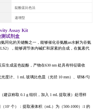
靛酚蓝比色法
递增型
vity Assay Kit
检测试剂盒
内氨同化的关键酶之一，能够催化谷氨酰an水解为谷氨
酶（GLS2），能够调节体内碱贮和尿素的合成，在氮素代
反应生成蓝色靛酚，产物在630 nm 处具有特征吸收
光度计、1 mL 玻璃比色皿（光径 10 mm）、研钵/匀
议称取 0.1 g 组织，加入 1 mL 提取液）处理样
（10
个）：提取液体积（mL）为（500-1000）:1 的
4