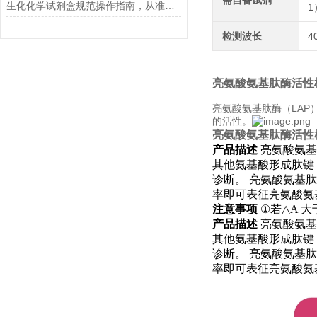
需自备试剂
生化化学试剂盒规范操作指南，从准备到结果判读的全流程解析
1
检测波长
4
亮氨酸氨基肽酶活性
亮氨酸氨基肽酶（LAP
的活性。
亮氨酸氨基肽酶活性
产品描述
亮氨酸氨基
其他氨基酸形成肽键
诊断。
亮氨酸氨基肽
率即可表征亮氨酸氨
注意事项
①
若
△
A
大
产品描述
亮氨酸氨基
其他氨基酸形成肽键
诊断。
亮氨酸氨基肽
率即可表征亮氨酸氨