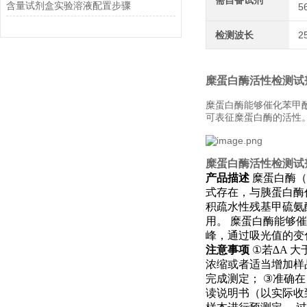
需自备试剂
含量试剂盒实验溶液配置步骤
5
检测波长
2
糜蛋白酶活性检测试
糜蛋白酶能够催化苯甲酰-L-
可表征糜蛋白酶的活性
糜蛋白酶活性检测试
产品描述
糜蛋白酶（
式存在，与胰蛋白酶
积疏水性残基甲硫氨
用。
糜蛋白酶能够催
峰，通过吸光值的变
注意事项
①
若
∆A
大
浓缩或者适当增加样
完成测定；
③
准确
读说明书（以实际收