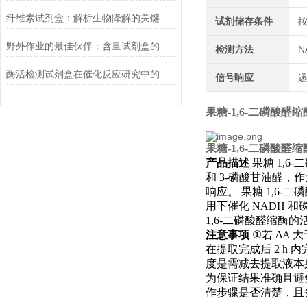
纤维素试剂盒：解析生物降解的关键利器
试剂储存条件
野外作业的最佳伙伴：含量试剂盒的优势
检测方法
N
酶活检测试剂盒在催化反应研究中的作用
信号响应
果糖-1,6-二磷酸
果糖-1,6-二磷酸
产品描述
果糖
1,6-
二
和
3-
磷酸甘油醛，作
响应。
果糖
1,6-
二磷
用下催化
NADH
和
1,6-
二磷酸醛缩酶的
注意事项
①
若
ΔA
大
在提取完成后
2 h
内
度是需减去提取液本
为保证结果准确且避
作步骤是否清楚，且