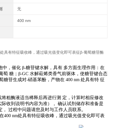
剂
无
400 nm
 nm处具有特征吸收峰，通过吸光值变化即可表征β-葡萄糖苷酶
胞中，催化
β-
糖苷键水解，具有
多方面生理作用：在
葡萄
糖；
β-GC
水解萜烯类香气前驱体，使糖苷键合态
萄糖苷生成对
-
硝基苯酚，产物在
400 nm
处具有特
征
或将粗酶液适当稀释后再进行测
定，计算时相应修改
实际收到说明书内容为准），
确认试剂储存和准备是
定，
过程中问题请您及时与工作人员联系。
物在400 nm处具有特征吸收峰，通过吸光值变化即可表