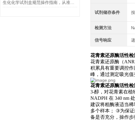
生化化学试剂盒规范操作指南，从准备到结果判读的全流程解析
试剂储存条件
检测方法
N
信号响应
花青素还原酶活性检
花青素还原酶（
ANR
积累具有重要调控作
峰，通过测定吸光值
花青素还原酶活性检
3-
醇，对花青素在植
NADPH
在
340 nm
建议将粗酶液适当稀
多个样本；
③
为保证
备是否充分，操作步